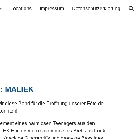
Locations
Impressum
Datenschutzerklärung
ion
6: MALIEK
r diese Band für die Eröffnung unserer Fête de
konnten!
tement eines harmlosen Teenagers aus den
LIEK Euch ein unkonventionelles Brett aus Funk,
Knackige Gitarrenriffs und groovige Basslines